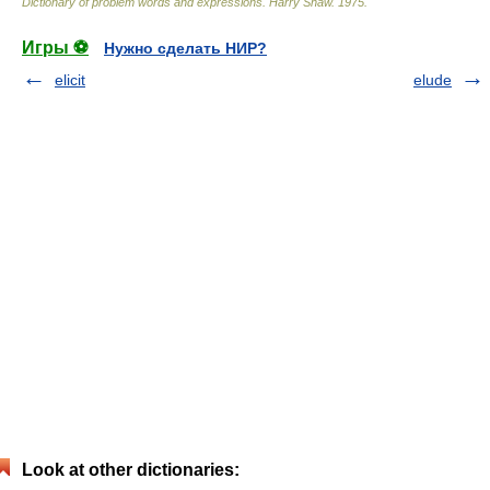
Dictionary of problem words and expressions
.
Harry Shaw
.
1975
.
Игры ⚽
Нужно сделать НИР?
elicit
elude
Look at other dictionaries: