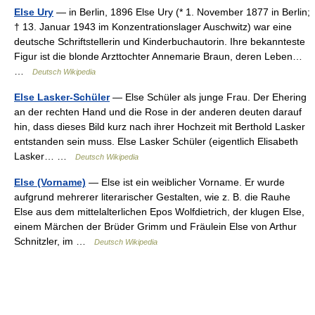
Else Ury
— in Berlin, 1896 Else Ury (* 1. November 1877 in Berlin;
† 13. Januar 1943 im Konzentrationslager Auschwitz) war eine
deutsche Schriftstellerin und Kinderbuchautorin. Ihre bekannteste
Figur ist die blonde Arzttochter Annemarie Braun, deren Leben…
…
Deutsch Wikipedia
Else Lasker-Schüler
— Else Schüler als junge Frau. Der Ehering
an der rechten Hand und die Rose in der anderen deuten darauf
hin, dass dieses Bild kurz nach ihrer Hochzeit mit Berthold Lasker
entstanden sein muss. Else Lasker Schüler (eigentlich Elisabeth
Lasker… …
Deutsch Wikipedia
Else (Vorname)
— Else ist ein weiblicher Vorname. Er wurde
aufgrund mehrerer literarischer Gestalten, wie z. B. die Rauhe
Else aus dem mittelalterlichen Epos Wolfdietrich, der klugen Else,
einem Märchen der Brüder Grimm und Fräulein Else von Arthur
Schnitzler, im …
Deutsch Wikipedia