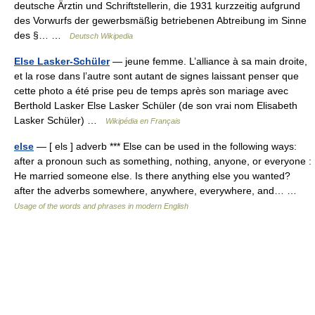
deutsche Ärztin und Schriftstellerin, die 1931 kurzzeitig aufgrund
des Vorwurfs der gewerbsmäßig betriebenen Abtreibung im Sinne
des §… …
Deutsch Wikipedia
Else Lasker-Schüler
— jeune femme. L’alliance à sa main droite,
et la rose dans l’autre sont autant de signes laissant penser que
cette photo a été prise peu de temps après son mariage avec
Berthold Lasker Else Lasker Schüler (de son vrai nom Elisabeth
Lasker Schüler) …
Wikipédia en Français
else
— [ els ] adverb *** Else can be used in the following ways:
after a pronoun such as something, nothing, anyone, or everyone :
He married someone else. Is there anything else you wanted?
after the adverbs somewhere, anywhere, everywhere, and… …
Usage of the words and phrases in modern English