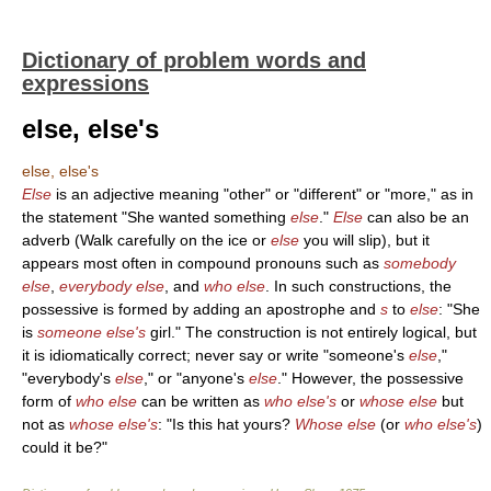
Dictionary of problem words and
expressions
else, else's
else, else's
Else
is an adjective meaning "other" or "different" or "more," as in
the statement "She wanted something
else
."
Else
can also be an
adverb (Walk carefully on the ice or
else
you will slip), but it
appears most often in compound pronouns such as
somebody
else
,
everybody
else
, and
who
else
. In such constructions, the
possessive is formed by adding an apostrophe and
s
to
else
: "She
is
someone
else's
girl." The construction is not entirely logical, but
it is idiomatically correct; never say or write "someone's
else
,"
"everybody's
else
," or "anyone's
else
." However, the possessive
form of
who
else
can be written as
who
else's
or
whose
else
but
not as
whose
else's
: "Is this hat yours?
Whose
else
(or
who
else's
)
could it be?"