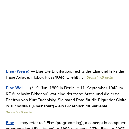
Else (Werre)
— Else Die Bifurkation: rechts die Else und links die
HaseVorlage:Infobox Fluss/KARTE fehlt …
Deutsch Wikipedia
Else Weil
— (* 19. Juni 1889 in Berlin; † 11. September 1942 im
KZ Auschwitz Birkenau) war eine deutsche Ärztin und die erste
Ehefrau von Kurt Tucholsky. Sie stand Pate für die Figur der Claire
in Tucholskys „Rheinsberg – ein Bilderbuch für Verliebte“.… …
Deutsch Wikipedia
Else
— may refer to:* Else (programming), a concept in computer
programming * Else (song), a 1999 rock song * The Else , a 2007