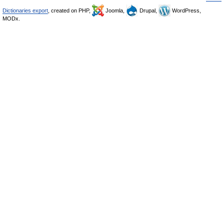
Dictionaries export
, created on PHP,
Joomla,
Drupal,
WordPress,
MODx.